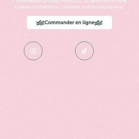
Commandez vos bols Poke Olu Olu préférés en ligne
et laissez la fraîcheur continuer à venir jusqu’à vous !
Commander en ligne