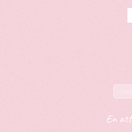
En att