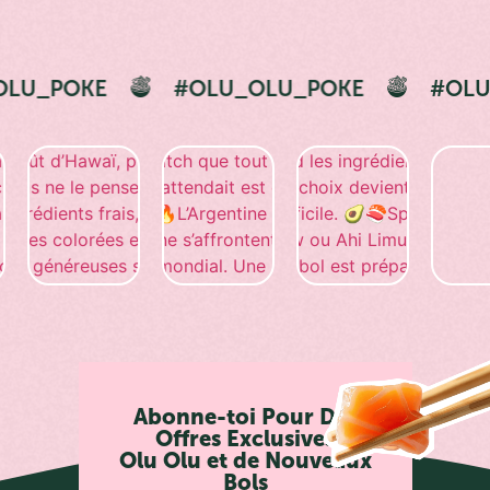
U_OLU_POKE
#OLU_OLU_POKE
#O
Abonne-toi Pour Des
Offres Exclusives
Olu Olu et de Nouveaux
Bols