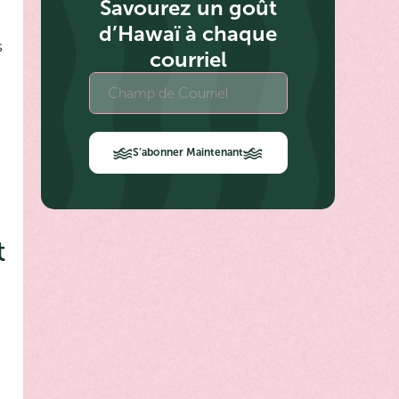
Savourez un goût
d’Hawaï à chaque
s
courriel
S’abonner Maintenant
t