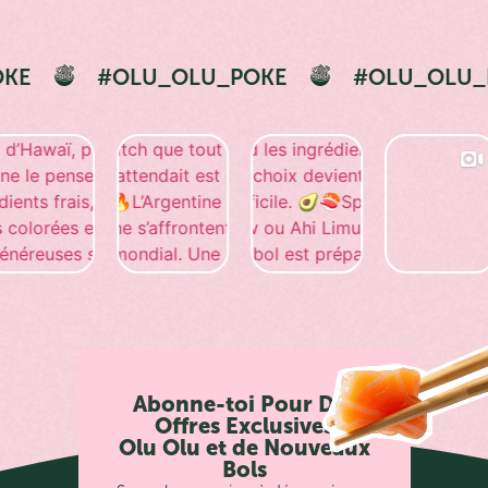
#OLU_OLU_POKE
#OLU_OLU_POKE
Abonne-toi Pour Des
Offres Exclusives
Olu Olu et de Nouveaux
Bols