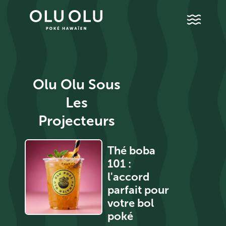
Olu Olu Sous
Les
Projecteurs
Thé boba
u
101 :
e
l'accord
l
parfait pour
:
votre bol
r
poké