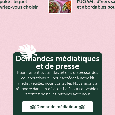
l'UQAM : dîners santé
et abordables pour les
étudiants
Demandes médiatiques
et de presse
Pour des entrevues, des articles de presse, des
collaborations ou pour accéder à notre kit
média, veuillez nous contacter. Nous visons à
répondre dans un délai de 1 à 2 jours ouvrables.
Racontez de belles histoires avec nous.
Demande médiatique