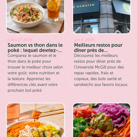
juillet 27, 2026
juin 9, 2026
Saumon vs thon dans le
Meilleurs restos pour
poké : lequel devriez-
dîner près de
vous choisir
l'Université McGill :
Comparez le saumon et le
Découvrez les meilleurs
rapide, frais et copieux
thon dans le poké pour
restos pour dîner près de
trouver le meilleur choix selon
l'Université McGill pour des
votre goût, votre nutrition et
repas rapides, frais et
la texture. Apprenez les
copieux, des bols santé et
différences clés avant votre
sandwichs aux favoris locaux.
prochain bol poké.