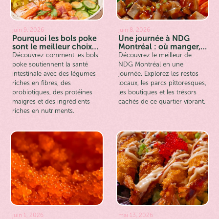
juin 9, 2026
juin 8, 2026
Pourquoi les bols poke
Une journée à NDG
sont le meilleur choix
Montréal : où manger,
pour la santé
marcher et explorer
Découvrez comment les bols
Découvrez le meilleur de
intestinale
poke soutiennent la santé
NDG Montréal en une
intestinale avec des légumes
journée. Explorez les restos
riches en fibres, des
locaux, les parcs pittoresques,
probiotiques, des protéines
les boutiques et les trésors
maigres et des ingrédients
cachés de ce quartier vibrant.
riches en nutriments.
juin 1, 2026
mai 13, 2026