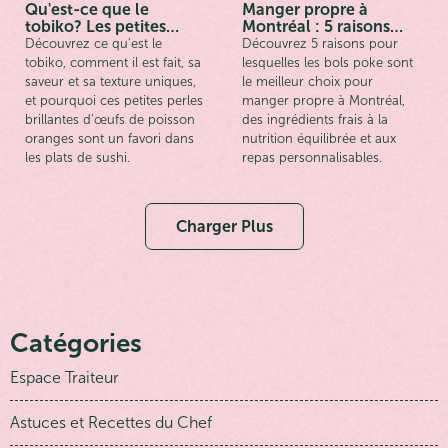
Qu'est-ce que le
Manger propre à
tobiko? Les petites
Montréal : 5 raisons
perles oranges qui
pour lesquelles les bols
Découvrez ce qu'est le
Découvrez 5 raisons pour
changent tout
poke sont votre
tobiko, comment il est fait, sa
lesquelles les bols poke sont
meilleure option
saveur et sa texture uniques,
le meilleur choix pour
et pourquoi ces petites perles
manger propre à Montréal,
brillantes d'œufs de poisson
des ingrédients frais à la
oranges sont un favori dans
nutrition équilibrée et aux
les plats de sushi.
repas personnalisables.
Charger Plus
Catégories
Espace Traiteur
Astuces et Recettes du Chef