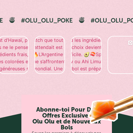
LU_OLU_POKE
#OLU_OLU_POKE
Abonne-toi Pour Des
Offres Exclusives
Olu Olu et de Nouveaux
Bols